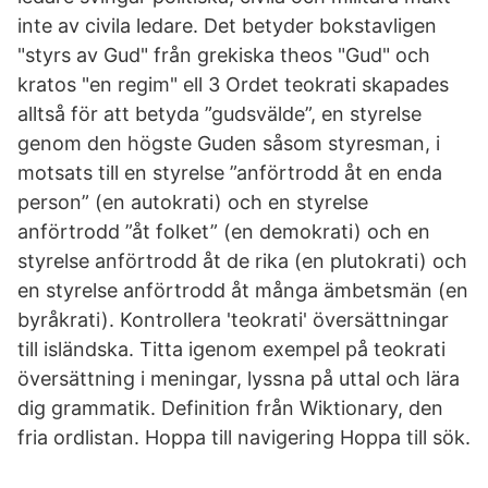
inte av civila ledare. Det betyder bokstavligen
"styrs av Gud" från grekiska theos "Gud" och
kratos "en regim" ell 3 Ordet teokrati skapades
alltså för att betyda ”gudsvälde”, en styrelse
genom den högste Guden såsom styresman, i
motsats till en styrelse ”anförtrodd åt en enda
person” (en autokrati) och en styrelse
anförtrodd ”åt folket” (en demokrati) och en
styrelse anförtrodd åt de rika (en plutokrati) och
en styrelse anförtrodd åt många ämbetsmän (en
byråkrati). Kontrollera 'teokrati' översättningar
till isländska. Titta igenom exempel på teokrati
översättning i meningar, lyssna på uttal och lära
dig grammatik. Definition från Wiktionary, den
fria ordlistan. Hoppa till navigering Hoppa till sök.