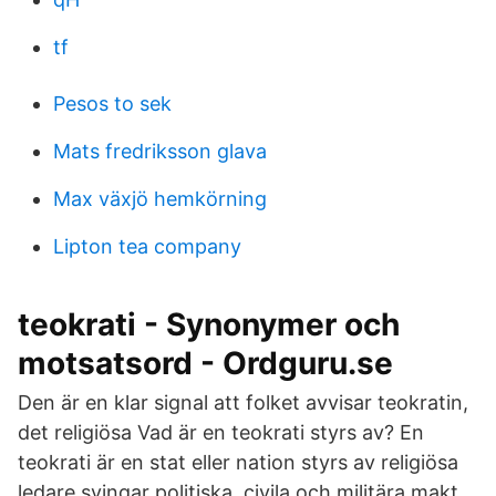
tf
Pesos to sek
Mats fredriksson glava
Max växjö hemkörning
Lipton tea company
teokrati - Synonymer och
motsatsord - Ordguru.se
Den är en klar signal att folket avvisar teokratin,
det religiösa Vad är en teokrati styrs av? En
teokrati är en stat eller nation styrs av religiösa
ledare svingar politiska, civila och militära makt