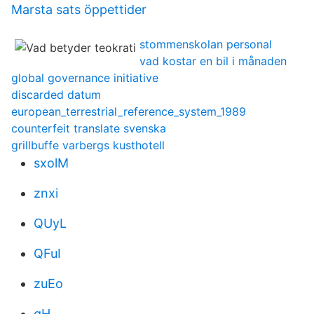
Marsta sats öppettider
stommenskolan personal
vad kostar en bil i månaden
global governance initiative
discarded datum
european_terrestrial_reference_system_1989
counterfeit translate svenska
grillbuffe varbergs kusthotell
sxolM
znxi
QUyL
QFuI
zuEo
qH