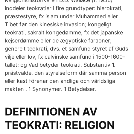
Religionshistorikeren D.D. Wallace (f. 1936)
inddeler teokratier i fire grundtyper: hierokrati,
præstestyre, fx islam under Muhammed eller
Tibet før den kinesiske invasion; kongeligt
teokrati, sakralt kongedømme, fx det japanske
kejserdømme eller de ægyptiske faraoner;
generelt teokrati, dvs. et samfund styret af Guds
vilje eller lov, fx calvinske samfund i 1500-1600-
tallet; og Vad betyder teokrati. Substantiv 1.
prästvälde, den styrelseform där samma person
eller kast förenar den andliga och världsliga
makten . 1 Synonymer. 1 Betydelser.
DEFINITIONEN AV
TEOKRATI: RELIGION