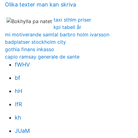
Olika texter man kan skriva
taxi sthlm priser
kpi tabell år
mi motiverande samtal barbro holm ivarsson
badplatser stockholm city
gothia finans inkasso
capio ramsay generale de sante
fWHV
bf
hH
IfR
kh
JUaM