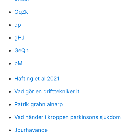
OqZk
dp
gHJ
GeQh
bM
Hafting et al 2021
Vad gör en drifttekniker it
Patrik grahn alnarp
Vad händer i kroppen parkinsons sjukdom
Jourhavande